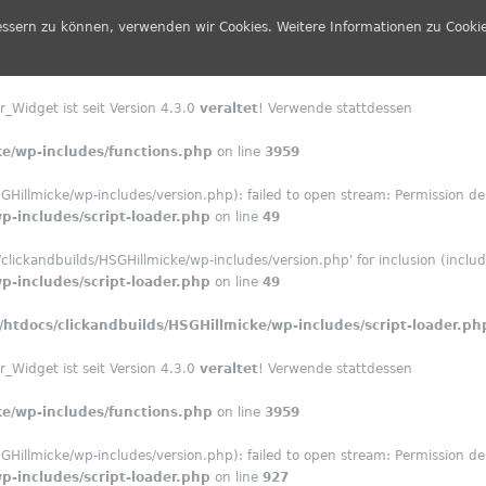
essern zu können, verwenden wir Cookies. Weitere Informationen zu Cookie
_Widget ist seit Version 4.3.0
veraltet
! Verwende stattdessen
e/wp-includes/functions.php
on line
3959
illmicke/wp-includes/version.php): failed to open stream: Permission de
-includes/script-loader.php
on line
49
ickandbuilds/HSGHillmicke/wp-includes/version.php' for inclusion (include
-includes/script-loader.php
on line
49
tdocs/clickandbuilds/HSGHillmicke/wp-includes/script-loader.ph
_Widget ist seit Version 4.3.0
veraltet
! Verwende stattdessen
e/wp-includes/functions.php
on line
3959
illmicke/wp-includes/version.php): failed to open stream: Permission de
-includes/script-loader.php
on line
927