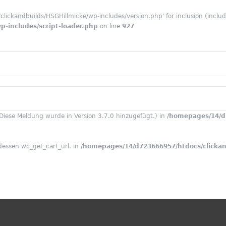
ickandbuilds/HSGHillmicke/wp-includes/version.php' for inclusion (include
-includes/script-loader.php
on line
927
(Diese Meldung wurde in Version 3.7.0 hinzugefügt.) in
/homepages/14/d
dessen wc_get_cart_url. in
/homepages/14/d723666957/htdocs/clickan