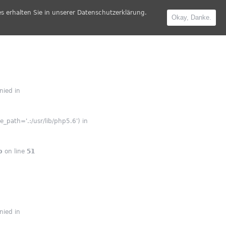
s erhalten Sie in unserer Datenschutzerklärung.
Okay, Danke.
nied in
_path='.:/usr/lib/php5.6') in
p
on line
51
nied in