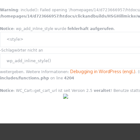
Warning
: include(): Failed opening '/homepages/14/d723666957/htdocs/cl
/homepages/14/d723666957/htdocs/clickandbuilds/HSGHillmicke/wp
Notice
: wp_add_inline_style wurde
fehlerhaft aufgerufen
.
<style>
-Schlagwörter nicht an
wp_add_inline_style()
Debugging in WordPress (engl.)
weitergeben. Weitere Informationen:
. 
includes/functions.php
on line
4204
Notice
: WC_Cart::get_cart_url ist seit Version 2.5
veraltet
! Benutze statt