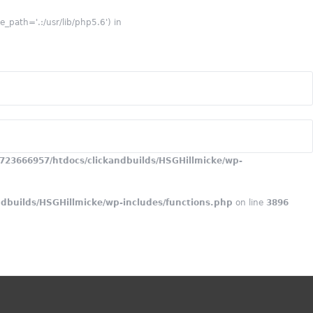
_path='.:/usr/lib/php5.6') in
723666957/htdocs/clickandbuilds/HSGHillmicke/wp-
dbuilds/HSGHillmicke/wp-includes/functions.php
on line
3896