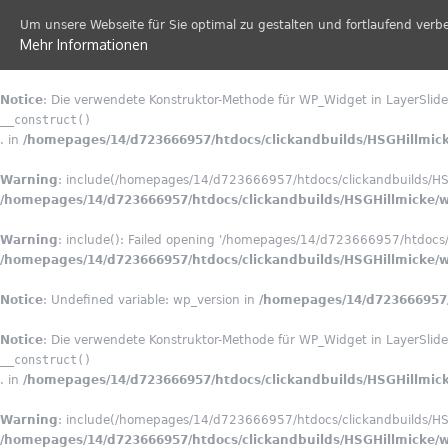
Um unsere Webseite für Sie optimal zu gestalten und fortlaufend verb
Mehr Informationen
Notice
: Die verwendete Konstruktor-Methode für WP_Widget in LayerSlider
__construct()
. in
/homepages/14/d723666957/htdocs/clickandbuilds/HSGHillmick
Warning
: include(/homepages/14/d723666957/htdocs/clickandbuilds/HSGH
/homepages/14/d723666957/htdocs/clickandbuilds/HSGHillmicke/wp
Warning
: include(): Failed opening '/homepages/14/d723666957/htdocs/cl
/homepages/14/d723666957/htdocs/clickandbuilds/HSGHillmicke/wp
Notice
: Undefined variable: wp_version in
/homepages/14/d723666957/h
Notice
: Die verwendete Konstruktor-Methode für WP_Widget in LayerSlider
__construct()
. in
/homepages/14/d723666957/htdocs/clickandbuilds/HSGHillmick
Warning
: include(/homepages/14/d723666957/htdocs/clickandbuilds/HSGH
/homepages/14/d723666957/htdocs/clickandbuilds/HSGHillmicke/wp